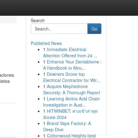
Search
Go
Published News
1
Immediate Electrical
Attention Offered from 24 ...
1
Enhance Your Dentabiome :
A Handbook to Mou...
1
Downers Grove top
aciones.
Electrical Contractor for Wir...
letos
1
Acquire Mephedrone
Securely: A Thorough Report
1
Learning Amino Acid Chain
Investigation in Aust...
1
HITWINBET: ทางเข้าล่าสุด
อัปเดต 2024
1
Brand Vape Factory: A
Deep Dive
1
Cottonwood Heights best