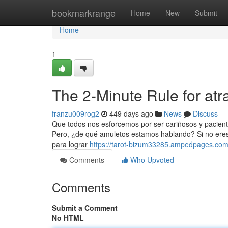
Home
bookmarkrange
Home
New
Submit
Home
1
The 2-Minute Rule for atr
franzu009rog2
449 days ago
News
Discuss
Que todos nos esforcemos por ser cariñosos y pacient
Pero, ¿de qué amuletos estamos hablando? Si no eres d
para lograr
https://tarot-bizum33285.ampedpages.com/
Comments
Who Upvoted
Comments
Submit a Comment
No HTML