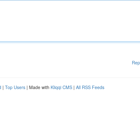
Rep
d
|
Top Users
| Made with
Kliqqi CMS
|
All RSS Feeds