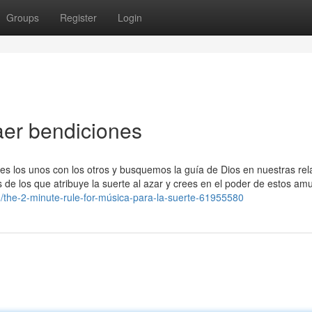
Groups
Register
Login
aer bendiciones
es los unos con los otros y busquemos la guía de Dios en nuestras rel
e los que atribuye la suerte al azar y crees en el poder de estos amu
the-2-minute-rule-for-música-para-la-suerte-61955580