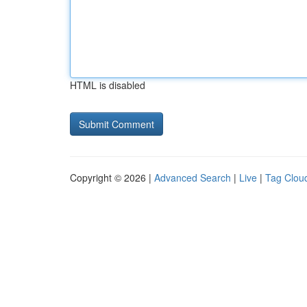
HTML is disabled
Copyright © 2026 |
Advanced Search
|
Live
|
Tag Clou