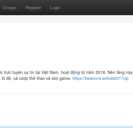
Groups
Register
Login
ợc trực tuyến uy tín tại Việt Nam, hoạt động từ năm 2018. Nền tảng nà
, lô đề, cá cược thể thao và slot game,
https://beacons.ai/kubett77vip