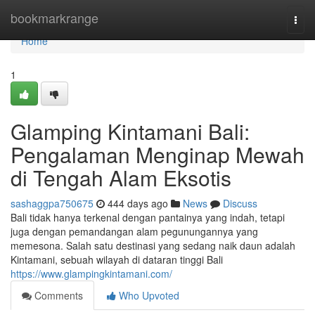
Home
bookmarkrange
Togg
navi
Home
1
Glamping Kintamani Bali:
Pengalaman Menginap Mewah
di Tengah Alam Eksotis
sashaggpa750675
444 days ago
News
Discuss
Bali tidak hanya terkenal dengan pantainya yang indah, tetapi
juga dengan pemandangan alam pegunungannya yang
memesona. Salah satu destinasi yang sedang naik daun adalah
Kintamani, sebuah wilayah di dataran tinggi Bali
https://www.glampingkintamani.com/
Comments
Who Upvoted