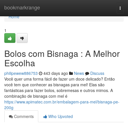
Home
bookmarkrange
Togg
navi
Home
1
Bolos com Bisnaga : A Melhor
Escolha
philipewew886753
443 days ago
News
Discuss
Você quer uma forma fácil de fazer um doce delicado? Então
você tem que conhecer as bisnagas para mel! Elas são
fantásticas para fazer bolos, sobremesas e outros mimos. A
combinação de bisnaga com mel é
https://www.apimatec.com.br/embalagem-para-mel/bisnaga-pe-
200g
Comments
Who Upvoted