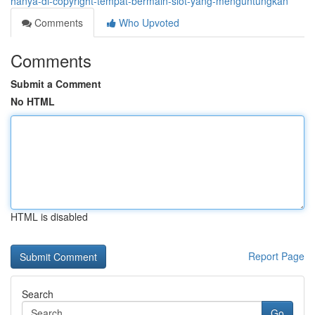
hanya-di-copyright-tempat-bermain-slot-yang-menguntungkan
Comments
Who Upvoted
Comments
Submit a Comment
No HTML
HTML is disabled
Report Page
Search
Go