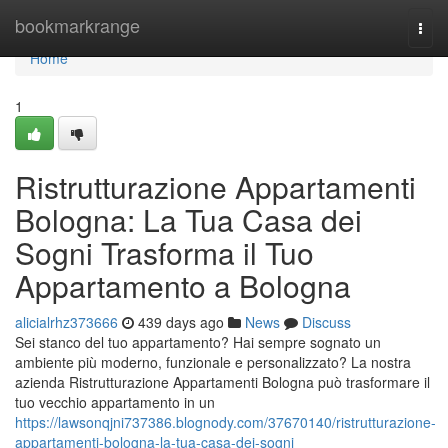
Home
bookmarkrange
Togg
navi
Home
1
Ristrutturazione Appartamenti
Bologna: La Tua Casa dei
Sogni Trasforma il Tuo
Appartamento a Bologna
alicialrhz373666
439 days ago
News
Discuss
Sei stanco del tuo appartamento? Hai sempre sognato un
ambiente più moderno, funzionale e personalizzato? La nostra
azienda Ristrutturazione Appartamenti Bologna può trasformare il
tuo vecchio appartamento in un
https://lawsonqjni737386.blognody.com/37670140/ristrutturazione-
appartamenti-bologna-la-tua-casa-dei-sogni