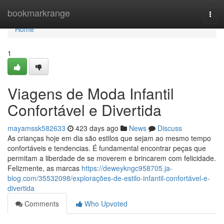
Home
bookmarkrange
Togg
navi
Home
1
Viagens de Moda Infantil
Confortável e Divertida
mayamssk582633
423 days ago
News
Discuss
As crianças hoje em dia são estilos que sejam ao mesmo tempo
confortáveis e tendencias. É fundamental encontrar peças que
permitam a liberdade de se moverem e brincarem com felicidade.
Felizmente, as marcas
https://deweykngc958705.ja-
blog.com/35532098/explorações-de-estilo-infantil-confortável-e-
divertida
Comments
Who Upvoted