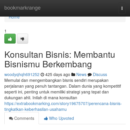
Home
bookmarkrange
Togg
navi
Home
1
Konsultan Bisnis: Membantu
Bisnismu Berkembang
woodyqhqh691252
425 days ago
News
Discuss
Memulai dan mengembangkan bisnis sendiri merupakan
perjalanan yang penuh tantangan. Dalam dunia yang kompetitif
seperti ini, penting untuk memiliki strategi yang tepat dan
dukungan ahli. Inilah di mana konsultan
https://extrabookmarking.com/story19675707/perencana-bisnis-
tingkatkan-keberhasilan-usahamu
Comments
Who Upvoted