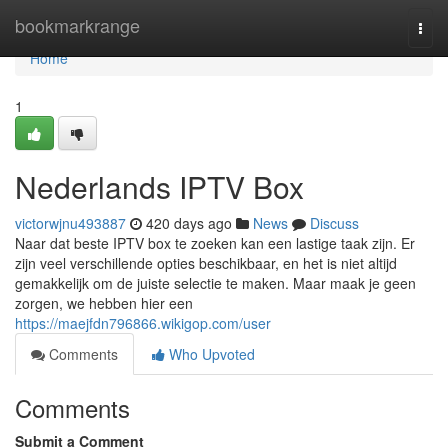
Home
bookmarkrange
Togg
navi
Home
1
Nederlands IPTV Box
victorwjnu493887
420 days ago
News
Discuss
Naar dat beste IPTV box te zoeken kan een lastige taak zijn. Er
zijn veel verschillende opties beschikbaar, en het is niet altijd
gemakkelijk om de juiste selectie te maken. Maar maak je geen
zorgen, we hebben hier een
https://maejfdn796866.wikigop.com/user
Comments
Who Upvoted
Comments
Submit a Comment