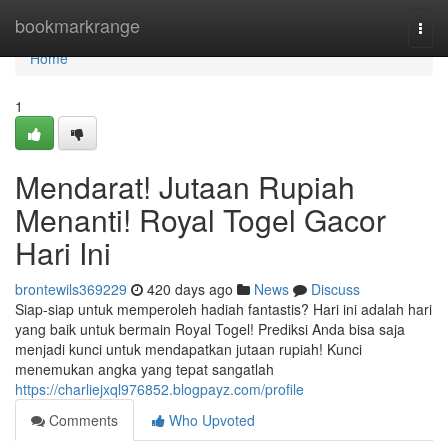
Home
bookmarkrange
Togg
navi
Home
1
Mendarat! Jutaan Rupiah
Menanti! Royal Togel Gacor
Hari Ini
brontewils369229
420 days ago
News
Discuss
Siap-siap untuk memperoleh hadiah fantastis? Hari ini adalah hari
yang baik untuk bermain Royal Togel! Prediksi Anda bisa saja
menjadi kunci untuk mendapatkan jutaan rupiah! Kunci
menemukan angka yang tepat sangatlah
https://charliejxql976852.blogpayz.com/profile
Comments
Who Upvoted