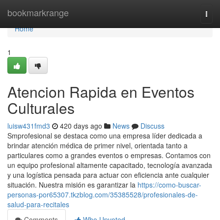
Home
bookmarkrange
Togg
navi
Home
1
Atencion Rapida en Eventos
Culturales
luisw431fmd3
420 days ago
News
Discuss
Smprofesional se destaca como una empresa líder dedicada a
brindar atención médica de primer nivel, orientada tanto a
particulares como a grandes eventos o empresas. Contamos con
un equipo profesional altamente capacitado, tecnología avanzada
y una logística pensada para actuar con eficiencia ante cualquier
situación. Nuestra misión es garantizar la
https://como-buscar-
personas-por65307.tkzblog.com/35385528/profesionales-de-
salud-para-recitales
Comments
Who Upvoted