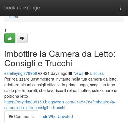
Home
bookmarkrange
Togg
navi
Home
1
imbottire la Camera da Letto:
Consigli e Trucchi
estelleyngj778958
421 days ago
News
Discuss
Per realizzare un'atmosfera invitante nella tua camera da letto,
adottare alcuni consigli efficaci. In primo luogo, scegli un tono
caldo per le pareti, che favorisce il relax. Inoltre, selezionare un
poltrona letto
https://roryirkq638159.blogsvirals.com/34654784/imbottire-la-
camera-da-letto-consigli-e-trucchi
Comments
Who Upvoted