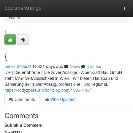
Home
bookmarkrange
Togg
navi
Home
1
{
petern876esf1
421 days ago
News
Discuss
Die | Die erfahrene | Die zuverlÃ¤ssige } Alpenkraft Bau GmbH
steht fÃ¼r VerlÃ¤sslichkeit in Wien . Wir bieten Hausbau und
Sanierung â€“ zuverlÃ¤ssig, professionell und regional.
https://codyzpere.anchor-blog.com/15957438/
Comments
Who Upvoted
Comments
Submit a Comment
No HTML