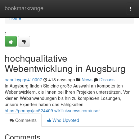
Home
bookmarkrange
Togg
navi
Home
1
hochqualitative
Webentwicklung in Augsburg
nannieypqs410007
418 days ago
News
Discuss
In Augsburg finden Sie eine große Auswahl an kompetenten
Webentwicklern, die Ihnen bei Ihren Projekten unterstützen. Von
kleinen Webanwendungen bis hin zu komplexen Lösungen,
unsere Experten haben das Fähigkeiten
https://pennyxjap524409.wikilinksnews.com/user
Comments
Who Upvoted
Comments