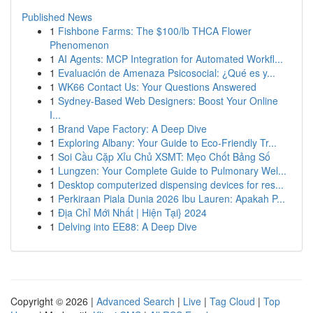
Published News
1
Fishbone Farms: The $100/lb THCA Flower
Phenomenon
1
AI Agents: MCP Integration for Automated Workfl...
1
Evaluación de Amenaza Psicosocial: ¿Qué es y...
1
WK66 Contact Us: Your Questions Answered
1
Sydney-Based Web Designers: Boost Your Online
I...
1
Brand Vape Factory: A Deep Dive
1
Exploring Albany: Your Guide to Eco-Friendly Tr...
1
Soi Cầu Cặp Xỉu Chủ XSMT: Mẹo Chốt Bảng Số
1
Lungzen: Your Complete Guide to Pulmonary Wel...
1
Desktop computerized dispensing devices for res...
1
Perkiraan Piala Dunia 2026 Ibu Lauren: Apakah P...
1
Địa Chỉ Mới Nhất | Hiện Tại} 2024
1
Delving into EE88: A Deep Dive
Copyright © 2026 |
Advanced Search
|
Live
|
Tag Cloud
|
Top