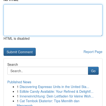
HTML is disabled
Report Page
Search
Go
Published News
1
Discovering Espresso Units in the United Sta...
1
Edible Candy Available: Your Refined & Delightf...
1
Inneneinrichtung: Dein Leitfaden für kleine Woh...
1
Cat Tembok Eksterior: Tips Memilih dan
Mencegah...