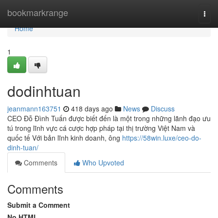
Home
bookmarkrange
Togg
navi
Home
1
dodinhtuan
jeanmann163751
418 days ago
News
Discuss
CEO Đỗ Đình Tuấn được biết đến là một trong những lãnh đạo ưu
tú trong lĩnh vực cá cược hợp pháp tại thị trường Việt Nam và
quốc tế Với bản lĩnh kinh doanh, ông
https://58win.luxe/ceo-do-
dinh-tuan/
Comments
Who Upvoted
Comments
Submit a Comment
No HTML