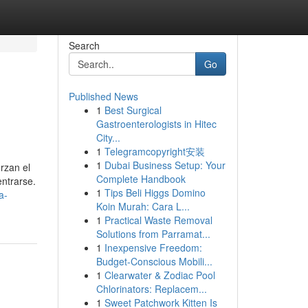
Search
Go
Published News
1
Best Surgical
Gastroenterologists in Hitec
City...
1
Telegramcopyright安装
1
Dubai Business Setup: Your
rzan el
Complete Handbook
ntrarse.
1
Tips Beli Higgs Domino
a-
Koin Murah: Cara L...
1
Practical Waste Removal
Solutions from Parramat...
1
Inexpensive Freedom:
Budget-Conscious Mobili...
1
Clearwater & Zodiac Pool
Chlorinators: Replacem...
1
Sweet Patchwork Kitten Is