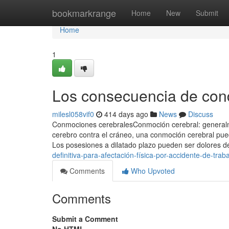
Home
bookmarkrange
Home
New
Submit
Home
1
Los consecuencia de cond
milesl058vif0
414 days ago
News
Discuss
Conmociones cerebralesConmoción cerebral: generalmen
cerebro contra el cráneo, una conmoción cerebral pu
Los posesiones a dilatado plazo pueden ser dolores de
definitiva-para-afectación-física-por-accidente-de-tra
Comments
Who Upvoted
Comments
Submit a Comment