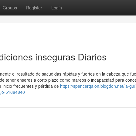
Groups
Register
Login
iciones inseguras Diarios
te el resultado de sacudidas rápidas y fuertes en la cabeza que fue
ede tener enseres a corto plazo como mareos o incapacidad para conce
 inicio frecuentes y pérdida de
https://spencerqaion.blogdon.net/la-guí
bajo-51664840