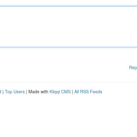
Rep
d
|
Top Users
| Made with
Kliqqi CMS
|
All RSS Feeds