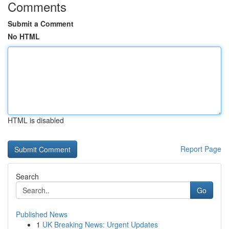
Comments
Submit a Comment
No HTML
HTML is disabled
Report Page
Search
Go
Published News
1
UK Breaking News: Urgent Updates