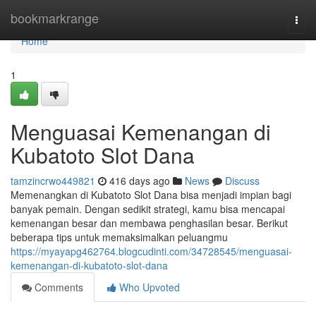
Home
bookmarkrange
Togg
navi
Home
1
Menguasai Kemenangan di
Kubatoto Slot Dana
tamzincrwo449821
416 days ago
News
Discuss
Memenangkan di Kubatoto Slot Dana bisa menjadi impian bagi
banyak pemain. Dengan sedikit strategi, kamu bisa mencapai
kemenangan besar dan membawa penghasilan besar. Berikut
beberapa tips untuk memaksimalkan peluangmu
https://myayapg462764.blogcudinti.com/34728545/menguasai-
kemenangan-di-kubatoto-slot-dana
Comments
Who Upvoted