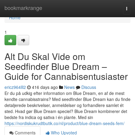
Home
bookmarkrange
Togg
navi
Home
1
Alt Du Skal Vide om
Seedfinder Blue Dream –
Guide for Cannabisentusiaster
ericz964lll2
416 days ago
News
Discuss
Er du på udkig efter information om Blue Dream, en af de mest
kendte cannabisstrains? Med seedfinder Blue Dream kan du finde
detaljerede beskrivelser, anmeldelser og forhandlere samlet ét
sted. Hvad gør Blue Dream speciel? Blue Dream kombinerer det
bedste fra indica og sativa i én plante. Med sin
https://nordiskukrudtbutik.co/nl/product/blue-dream-seeds-fem/
Comments
Who Upvoted