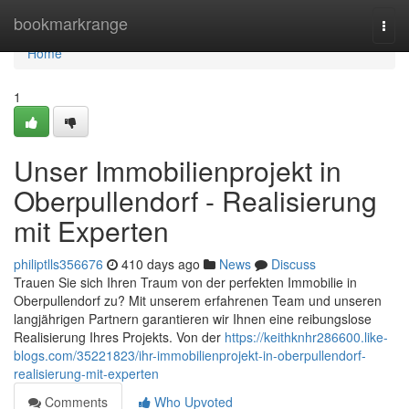
Home
bookmarkrange
Togg
navi
Home
1
Unser Immobilienprojekt in
Oberpullendorf - Realisierung
mit Experten
philiptlls356676
410 days ago
News
Discuss
Trauen Sie sich Ihren Traum von der perfekten Immobilie in
Oberpullendorf zu? Mit unserem erfahrenen Team und unseren
langjährigen Partnern garantieren wir Ihnen eine reibungslose
Realisierung Ihres Projekts. Von der
https://keithknhr286600.like-
blogs.com/35221823/ihr-immobilienprojekt-in-oberpullendorf-
realisierung-mit-experten
Comments
Who Upvoted