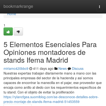
Home
bookmarkrange
Togg
navi
Home
1
5 Elementos Esenciales Para
Opiniones montadores de
stands Ifema Madrid
miriamc420bbc9
411 days ago
News
Discuss
Nuestras expertas trabajan diariamente mano a mano con las
principales empresas del sector de la hacienda y así somos
capaces de encontrar la manecilla en el pajar, ese proveedor que
encaja como anillo al dedo con los requerimientos específicos de
tu stand. Con el objeto de evitar la proliferación
https://rylancfgea.suomiblog.com/se-desconoce-detalles-sobre-
precio-montaje-de-stands-ifema-madrid-51453559