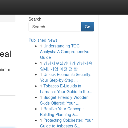
Search
Go
Published News
1
Understanding TOC
eal
Analysis: A Comprehensive
Guide
1
강남사무실임대와 강남사옥
임대, 기업 이전 전 반...
brir o
1
Unlock Economic Security:
Your Step-by-Step ...
1
Tobacco E-Liquids in
Larnaca: Your Guide to the...
1
Budget-Friendly Wooden
Skids Offered: Your ...
1
Realize Your Concept:
Building Planning &...
1
Protecting Colchester: Your
Guide to Asbestos S...