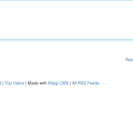
Rep
d
|
Top Users
| Made with
Kliqqi CMS
|
All RSS Feeds