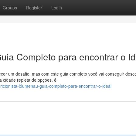
Groups
Register
Login
Guia Completo para encontrar o Id
ecer um desafio, mas com este guia completo você vai conseguir desco
a cidade repleta de opções, é
ricionista-blumenau-guia-completo-para-encontrar-o-ideal