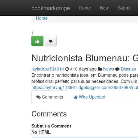
Home
bookmarkrange
Home
New
Submit
Home
1
Nutricionista Blumenau: 
layladrbu534914
410 days ago
News
Discuss
Encontrar o nutricionista ideal em Blumenau pode par
profissional perfeito para suas necessidades. Com um
https://laytnrvug113961.dgbloggers.com/36237068/nut
Comments
Who Upvoted
Comments
Submit a Comment
No HTML