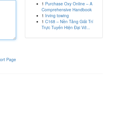
1
Purchase Oxy Online – A
Comprehensive Handbook
1
Irving towing
1
C168 – Nền Tảng Giải Trí
Trực Tuyến Hiện Đại Vớ...
ort Page