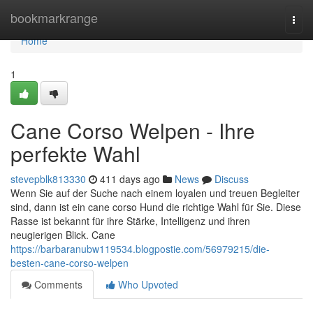
Home
bookmarkrange
Togg
navi
Home
1
Cane Corso Welpen - Ihre
perfekte Wahl
stevepblk813330
411 days ago
News
Discuss
Wenn Sie auf der Suche nach einem loyalen und treuen Begleiter
sind, dann ist ein cane corso Hund die richtige Wahl für Sie. Diese
Rasse ist bekannt für ihre Stärke, Intelligenz und ihren
neugierigen Blick. Cane
https://barbaranubw119534.blogpostie.com/56979215/die-
besten-cane-corso-welpen
Comments
Who Upvoted