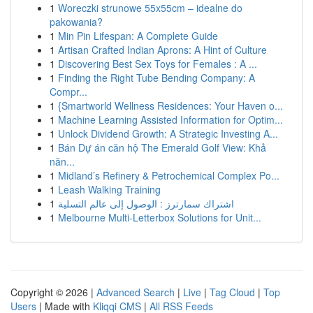
1
Woreczki strunowe 55x55cm – idealne do
pakowania?
1
Min Pin Lifespan: A Complete Guide
1
Artisan Crafted Indian Aprons: A Hint of Culture
1
Discovering Best Sex Toys for Females : A ...
1
Finding the Right Tube Bending Company: A
Compr...
1
{Smartworld Wellness Residences: Your Haven o...
1
Machine Learning Assisted Information for Optim...
1
Unlock Dividend Growth: A Strategic Investing A...
1
Bán Dự án căn hộ The Emerald Golf View: Khả
năn...
1
Midland’s Refinery & Petrochemical Complex Po...
1
Leash Walking Training
1
اشتراك سمارترز : الوصول إلى عالم التسلية
1
Melbourne Multi-Letterbox Solutions for Unit...
Copyright © 2026 |
Advanced Search
|
Live
|
Tag Cloud
|
Top
Users
| Made with
Kliqqi CMS
|
All RSS Feeds