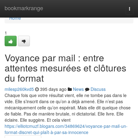
Home
bookmarkrange
Togg
navi
Home
1
Voyance par mail : entre
attentes mesurées et clôtures
du format
milesp260kvd5
395 days ago
News
Discuss
Chaque fois que votre résultat vient, elle ne tombe pas dans le
vide. Elle s’inscrit dans ce qu’on a déjà amené. Elle n’est pas
mécaniquement celle qu’on espérait. Mais elle dit quelque chose
de fiable. Pas de manière brutale, ni dictatorial. Elle livre. Elle
éclaire. Elle suggère. Et cela vient
https://elliotcmuzf.blogars.com/34869624/voyance-par-mail-un-
format-discret-qui-plaît-à-par-sa-innocence