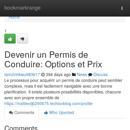
Home
bookmarkrange
Togg
navi
Home
1
Devenir un Permis de
Conduire: Options et Prix
tamzinhkwu983617
394 days ago
News
Discuss
Le processus pour acquérir un permis de conduire peut sembler
complexe, mais il est facilement navigable avec une bonne
planification. Il existe plusieurs possibilités disponibles, chacune
avec son propre ensemble de
https://mattieotjb250675.techionblog.com/profile
Comments
Who Upvoted
Comments