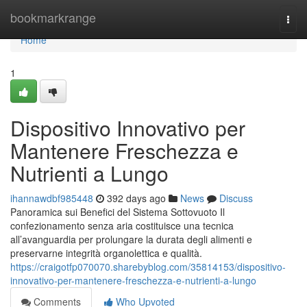
Home
bookmarkrange
Togg
navi
Home
1
Dispositivo Innovativo per
Mantenere Freschezza e
Nutrienti a Lungo
ihannawdbf985448
392 days ago
News
Discuss
Panoramica sui Benefici del Sistema Sottovuoto Il
confezionamento senza aria costituisce una tecnica
all’avanguardia per prolungare la durata degli alimenti e
preservarne integrità organolettica e qualità.
https://craigotfp070070.sharebyblog.com/35814153/dispositivo-
innovativo-per-mantenere-freschezza-e-nutrienti-a-lungo
Comments
Who Upvoted