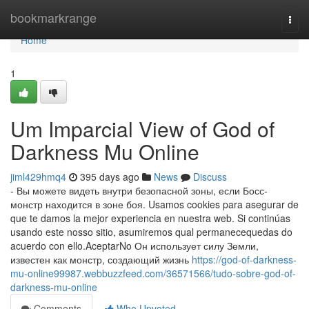
Home
bookmarkrange
Togg
navi
Home
1
Um Imparcial View of God of
Darkness Mu Online
jiml429hmq4
395 days ago
News
Discuss
- Вы можете видеть внутри безопасной зоны, если Босс-
монстр находится в зоне боя. Usamos cookies para asegurar de
que te damos la mejor experiencia en nuestra web. Si continúas
usando este nosso sitio, asumiremos qual permanecequedas do
acuerdo con ello.AceptarNo Он использует силу Земли,
известен как монстр, создающий жизнь
https://god-of-darkness-
mu-online99987.webbuzzfeed.com/36571566/tudo-sobre-god-of-
darkness-mu-online
Comments
Who Upvoted