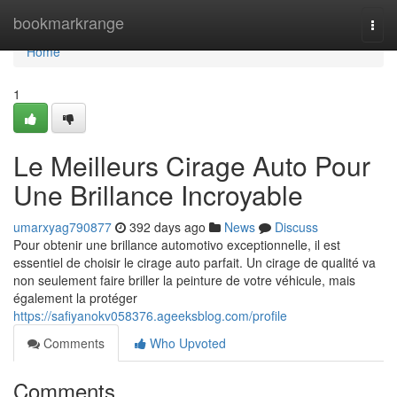
Home
bookmarkrange
Togg
navi
Home
1
Le Meilleurs Cirage Auto Pour
Une Brillance Incroyable
umarxyag790877
392 days ago
News
Discuss
Pour obtenir une brillance automotivo exceptionnelle, il est
essentiel de choisir le cirage auto parfait. Un cirage de qualité va
non seulement faire briller la peinture de votre véhicule, mais
également la protéger
https://safiyanokv058376.ageeksblog.com/profile
Comments
Who Upvoted
Comments