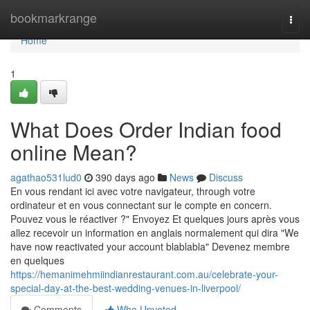
Home
bookmarkrange
Togg
navi
Home
1
What Does Order Indian food
online Mean?
agathao531lud0
390 days ago
News
Discuss
En vous rendant ici avec votre navigateur, through votre
ordinateur et en vous connectant sur le compte en concern.
Pouvez vous le réactiver ?" Envoyez Et quelques jours après vous
allez recevoir un information en anglais normalement qui dira "We
have now reactivated your account blablabla" Devenez membre
en quelques
https://hemanimehmiindianrestaurant.com.au/celebrate-your-
special-day-at-the-best-wedding-venues-in-liverpool/
Comments
Who Upvoted