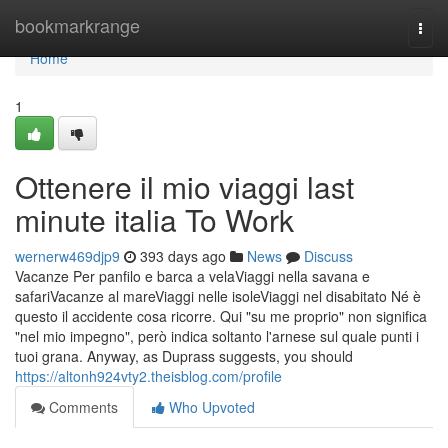
Home
bookmarkrange
Togg
navi
Home
1
Ottenere il mio viaggi last
minute italia To Work
wernerw469djp9
393 days ago
News
Discuss
Vacanze Per panfilo e barca a velaViaggi nella savana e
safariVacanze al mareViaggi nelle isoleViaggi nel disabitato Né è
questo il accidente cosa ricorre. Qui "su me proprio" non significa
"nel mio impegno", però indica soltanto l'arnese sul quale punti i
tuoi grana. Anyway, as Duprass suggests, you should
https://altonh924vty2.theisblog.com/profile
Comments
Who Upvoted