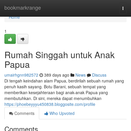
Home
bookmarkrange
Togg
navi
Home
1
Rumah Singgah untuk Anak
Papua
umairhgnn982572
389 days ago
News
Discuss
Di tengah keindahan alam Papua, berdirilah sebuah rumah yang
penuh kasih sayang. Botu Barani, sebuah tempat yang
memberikan kesejahteraan bagi anak-anak Papua yang
membutuhkan. Di sini, mereka dapat menumbuhkan
https://phoebeyyyu450838.bloggosite.com/profile
Comments
Who Upvoted
Comments