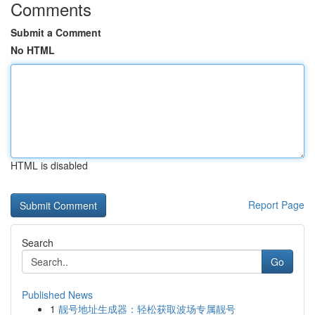
Comments
Submit a Comment
No HTML
HTML is disabled
Report Page
Search
Go
Published News
1
靓号地址生成器：轻松获取波场专属靓号