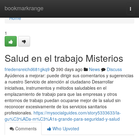
Home
bookmarkrange
Togg
navi
Home
1
Salud en el trabajo Misterios
friedensreichd681gkq9
390 days ago
News
Discuss
Ayúdenos a mejorar: puede dirigir sus comentarios y sugerencias
a nuestro Servicio de atención al ciudadano Desarrollar
iniciativas, instrumentos y métodos saludables en el
emplazamiento de trabajo para que las empresas y otros
entornos de trabajo puedan ocuparse mejor de la salud sin
reconocer excesivamente de los servicios sanitarios
profesionales.
https://mysocialguides.com/story5333633/la-
gu%C3%ADa-m%C3%A1s-grande-para-seguridad-y-salud
Comments
Who Upvoted