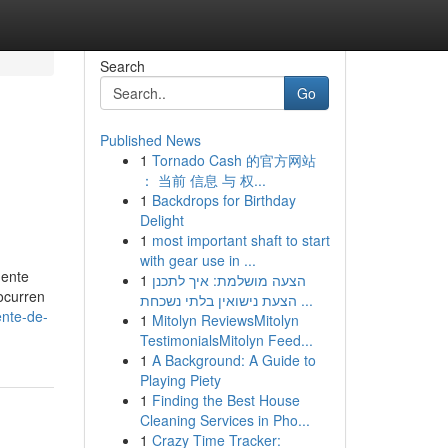
Search
Go
Published News
1
Tornado Cash 的官方网站
： 当前 信息 与 权...
1
Backdrops for Birthday
Delight
1
most important shaft to start
with gear use in ...
mente
1
הצעה מושלמת: איך לתכנן
ocurren
הצעת נישואין בלתי נשכחת ...
ente-de-
1
Mitolyn ReviewsMitolyn
TestimonialsMitolyn Feed...
1
A Background: A Guide to
Playing Piety
1
Finding the Best House
Cleaning Services in Pho...
1
Crazy Time Tracker: