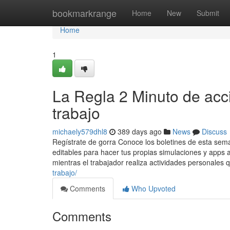
Home
bookmarkrange
Home
New
Submit
Home
1
La Regla 2 Minuto de acci
trabajo
michaely579dhl8
389 days ago
News
Discuss
Regístrate de gorra Conoce los boletines de esta sema
editables para hacer tus propias simulaciones y apps 
mientras el trabajador realiza actividades personales
trabajo/
Comments
Who Upvoted
Comments