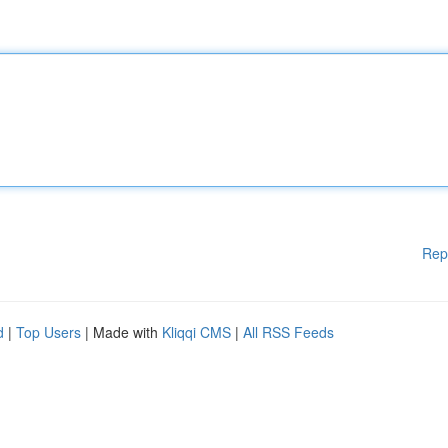
Rep
d
|
Top Users
| Made with
Kliqqi CMS
|
All RSS Feeds