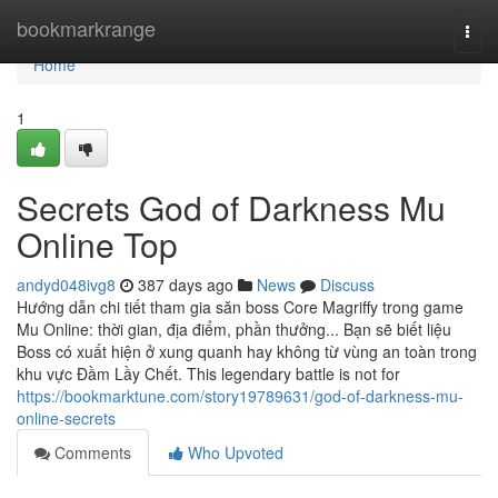
Home
bookmarkrange
Togg
navi
Home
1
Secrets God of Darkness Mu
Online Top
andyd048ivg8
387 days ago
News
Discuss
Hướng dẫn chi tiết tham gia săn boss Core Magriffy trong game
Mu Online: thời gian, địa điểm, phần thưởng... Bạn sẽ biết liệu
Boss có xuất hiện ở xung quanh hay không từ vùng an toàn trong
khu vực Đầm Lầy Chết. This legendary battle is not for
https://bookmarktune.com/story19789631/god-of-darkness-mu-
online-secrets
Comments
Who Upvoted