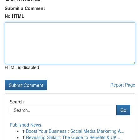
Submit a Comment
No HTML
HTML is disabled
Report Page
Search
Go
Published News
1
Boost Your Business : Social Media Marketing A...
1
Revealing Shilajit: The Guide to Benefits & UK ...