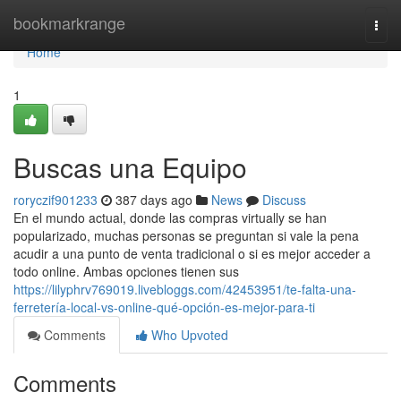
Home
bookmarkrange
Togg
navi
Home
1
Buscas una Equipo
roryczif901233
387 days ago
News
Discuss
En el mundo actual, donde las compras virtually se han
popularizado, muchas personas se preguntan si vale la pena
acudir a una punto de venta tradicional o si es mejor acceder a
todo online. Ambas opciones tienen sus
https://lilyphrv769019.livebloggs.com/42453951/te-falta-una-
ferretería-local-vs-online-qué-opción-es-mejor-para-ti
Comments
Who Upvoted
Comments