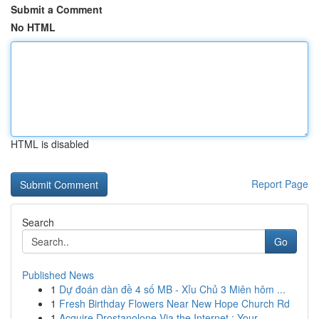
Submit a Comment
No HTML
HTML is disabled
Report Page
Search
Go
Published News
1
Dự đoán dàn đề 4 số MB - Xỉu Chủ 3 Miên hôm ...
1
Fresh Birthday Flowers Near New Hope Church Rd
1
Acquire Drostanolone Via the Internet : Your...