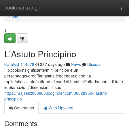
Home
bookmarkrange
Togg
navi
Home
1
L'Astuto Principino
kiaraksjh114278
387 days ago
News
Discuss
Il piccolo/insignificante/mini principe è un
personaggio/eroe/fantasma leggendario che ha
rapito/affascinato/catturato i cuori di bambini/lettori/amanti di tutte
le età/nazioni/dimensioni. Il suo
https://majaelzt006863.bloginder.com/36828950/l-astuto-
principino
Comments
Who Upvoted
Comments