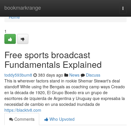
Home
bookmarkrange
Togg
navi
Home
1
Free sports broadcast
Fundamentals Explained
toddy593bum8
383 days ago
News
Discuss
This is wherever factors stand in rookie Shemar Stewart's deal
standoff While using the Bengals as coaching camp ways Creado
en la década de 1920, El Grupo Boedo era un grupo de
escritores de izquierda de Argentina y Uruguay que expresaba la
necesidad de cambio en una sociedad inundada de
https://blacktv8.com
Comments
Who Upvoted