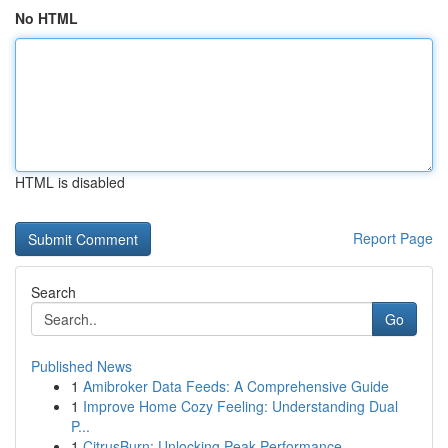
No HTML
HTML is disabled
Report Page
Search
Go
Published News
1
Amibroker Data Feeds: A Comprehensive Guide
1
Improve Home Cozy Feeling: Understanding Dual
P...
1
CitrusBurn: Unlocking Peak Performance