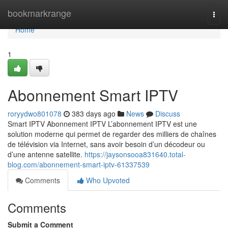
Home
bookmarkrange
Togg
navi
Home
1
Abonnement Smart IPTV
roryydwo801078
383 days ago
News
Discuss
Smart IPTV Abonnement IPTV L’abonnement IPTV est une
solution moderne qui permet de regarder des milliers de chaînes
de télévision via Internet, sans avoir besoin d’un décodeur ou
d’une antenne satellite.
https://jaysonsooa831640.total-
blog.com/abonnement-smart-iptv-61337539
Comments
Who Upvoted
Comments
Submit a Comment