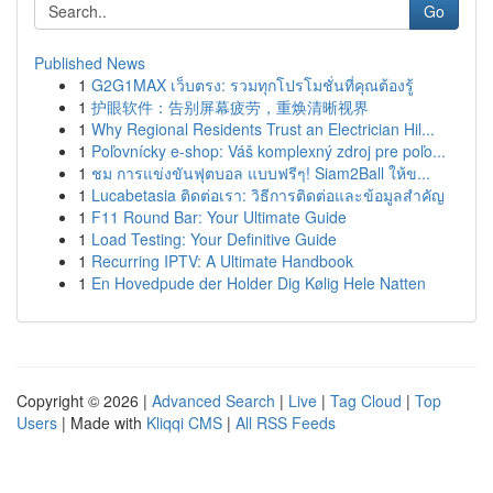
Go
Published News
1
G2G1MAX เว็บตรง: รวมทุกโปรโมชั่นที่คุณต้องรู้
1
护眼软件：告别屏幕疲劳，重焕清晰视界
1
Why Regional Residents Trust an Electrician Hil...
1
Poľovnícky e-shop: Váš komplexný zdroj pre poľo...
1
ชม การแข่งขันฟุตบอล แบบฟรีๆ! Siam2Ball ให้ข...
1
Lucabetasia ติดต่อเรา: วิธีการติดต่อและข้อมูลสำคัญ
1
F11 Round Bar: Your Ultimate Guide
1
Load Testing: Your Definitive Guide
1
Recurring IPTV: A Ultimate Handbook
1
En Hovedpude der Holder Dig Kølig Hele Natten
Copyright © 2026 |
Advanced Search
|
Live
|
Tag Cloud
|
Top
Users
| Made with
Kliqqi CMS
|
All RSS Feeds