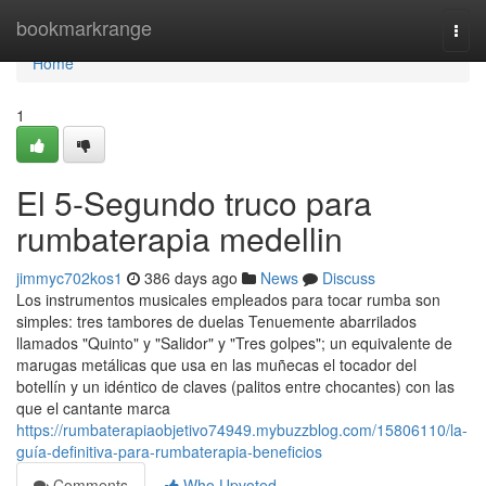
Home
bookmarkrange
Togg
navi
Home
1
El 5-Segundo truco para
rumbaterapia medellin
jimmyc702kos1
386 days ago
News
Discuss
Los instrumentos musicales empleados para tocar rumba son
simples: tres tambores de duelas Tenuemente abarrilados
llamados "Quinto" y "Salidor" y "Tres golpes"; un equivalente de
marugas metálicas que usa en las muñecas el tocador del
botellín y un idéntico de claves (palitos entre chocantes) con las
que el cantante marca
https://rumbaterapiaobjetivo74949.mybuzzblog.com/15806110/la-
guía-definitiva-para-rumbaterapia-beneficios
Comments
Who Upvoted