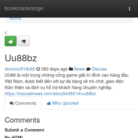
Home
bookmarkrange
Togg
navi
Home
1
Uu88bz
dominic5f18clt5
383 days ago
News
Discuss
UU88 là một trong những cổng game giải trí đỉnh cao hàng đầu
Việt Nam, được biết đến với sự đa dạng về trò chơi, giao diện
thân thiện và dịch vụ hỗ trợ khách hàng chuyên nghiệp.
https://tvsocialnews.com/story5438519/uu88bz
Comments
Who Upvoted
Comments
Submit a Comment
No HTML