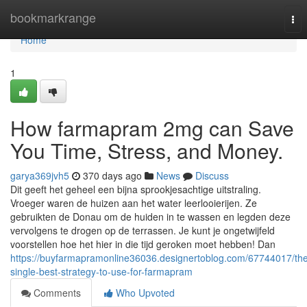
Home
bookmarkrange
Tog
nav
Home
1
How farmapram 2mg can Save
You Time, Stress, and Money.
garya369jvh5
370 days ago
News
Discuss
Dit geeft het geheel een bijna sprookjesachtige uitstraling.
Vroeger waren de huizen aan het water leerlooierijen. Ze
gebruikten de Donau om de huiden in te wassen en legden deze
vervolgens te drogen op de terrassen. Je kunt je ongetwijfeld
voorstellen hoe het hier in die tijd geroken moet hebben! Dan
https://buyfarmapramonline36036.designertoblog.com/67744017/th
single-best-strategy-to-use-for-farmapram
Comments
Who Upvoted