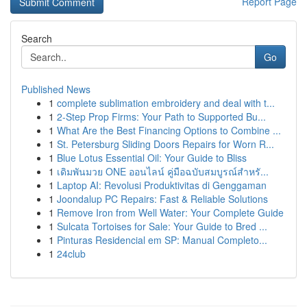
Report Page
Search
Go
Published News
1
complete sublimation embroidery and deal with t...
1
2-Step Prop Firms: Your Path to Supported Bu...
1
What Are the Best Financing Options to Combine ...
1
St. Petersburg Sliding Doors Repairs for Worn R...
1
Blue Lotus Essential Oil: Your Guide to Bliss
1
เดิมพันมวย ONE ออนไลน์ คู่มือฉบับสมบูรณ์สำหรั...
1
Laptop AI: Revolusi Produktivitas di Genggaman
1
Joondalup PC Repairs: Fast & Reliable Solutions
1
Remove Iron from Well Water: Your Complete Guide
1
Sulcata Tortoises for Sale: Your Guide to Bred ...
1
Pinturas Residencial em SP: Manual Completo...
1
24club