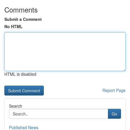
Comments
Submit a Comment
No HTML
HTML is disabled
Report Page
Search
Go
Published News