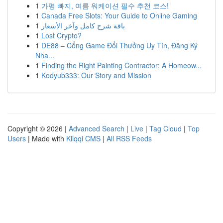
1
가평 빠지, 여름 워케이션 필수 추천 코스!
1
Canada Free Slots: Your Guide to Online Gaming
1
باقة شرح كامل وآخر الأسعار
1
Lost Crypto?
1
DE88 – Cổng Game Đổi Thưởng Uy Tín, Đăng Ký
Nha...
1
Finding the Right Painting Contractor: A Homeow...
1
Kodyub333: Our Story and Mission
Copyright © 2026 |
Advanced Search
|
Live
|
Tag Cloud
|
Top
Users
| Made with
Kliqqi CMS
|
All RSS Feeds