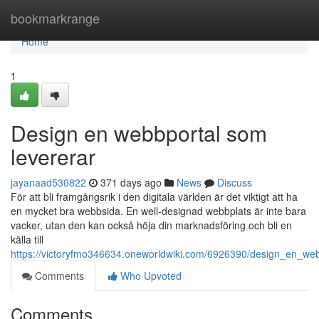
Home
bookmarkrange
Home
1
Design en webbportal som
levererar
jayanaad530822
371 days ago
News
Discuss
För att bli framgångsrik i den digitala världen är det viktigt att ha
en mycket bra webbsida. En well-designad webbplats är inte bara
vacker, utan den kan också höja din marknadsföring och bli en
källa till
https://victoryfmo346634.oneworldwiki.com/6926390/design_en_we
Comments
Who Upvoted
Comments