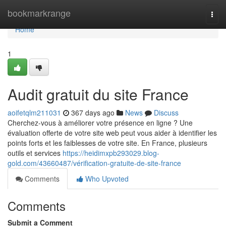
Home
bookmarkrange
Togg
navi
Home
1
Audit gratuit du site France
aoifetqlm211031
367 days ago
News
Discuss
Cherchez-vous à améliorer votre présence en ligne ? Une
évaluation offerte de votre site web peut vous aider à identifier les
points forts et les faiblesses de votre site. En France, plusieurs
outils et services
https://heidimxpb293029.blog-
gold.com/43660487/vérification-gratuite-de-site-france
Comments
Who Upvoted
Comments
Submit a Comment