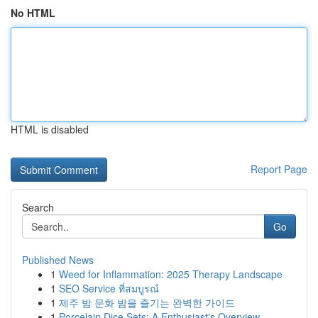
No HTML
HTML is disabled
Report Page
Search
Go
Published News
1
Weed for Inflammation: 2025 Therapy Landscape
1
SEO Service ที่สมบูรณ์
1
제주 밤 문화 밤을 즐기는 완벽한 가이드
1
Porcelain Dice Sets: A Enthusiast's Overview