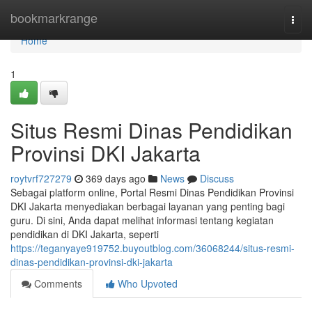
Home
bookmarkrange
Togg
navi
Home
1
Situs Resmi Dinas Pendidikan
Provinsi DKI Jakarta
roytvrf727279
369 days ago
News
Discuss
Sebagai platform online, Portal Resmi Dinas Pendidikan Provinsi
DKI Jakarta menyediakan berbagai layanan yang penting bagi
guru. Di sini, Anda dapat melihat informasi tentang kegiatan
pendidikan di DKI Jakarta, seperti
https://teganyaye919752.buyoutblog.com/36068244/situs-resmi-
dinas-pendidikan-provinsi-dki-jakarta
Comments
Who Upvoted