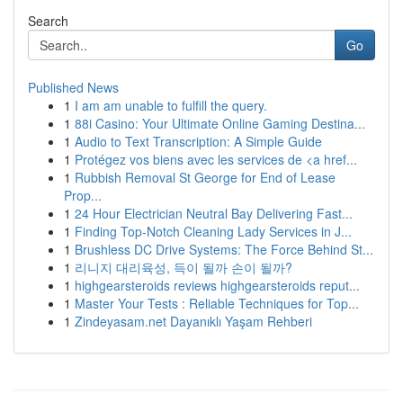
Search
Go
Published News
1
I am am unable to fulfill the query.
1
88i Casino: Your Ultimate Online Gaming Destina...
1
Audio to Text Transcription: A Simple Guide
1
Protégez vos biens avec les services de <a href...
1
Rubbish Removal St George for End of Lease
Prop...
1
24 Hour Electrician Neutral Bay Delivering Fast...
1
Finding Top-Notch Cleaning Lady Services in J...
1
Brushless DC Drive Systems: The Force Behind St...
1
리니지 대리육성, 득이 될까 손이 될까?
1
highgearsteroids reviews highgearsteroids reput...
1
Master Your Tests : Reliable Techniques for Top...
1
Zindeyasam.net Dayanıklı Yaşam Rehberi